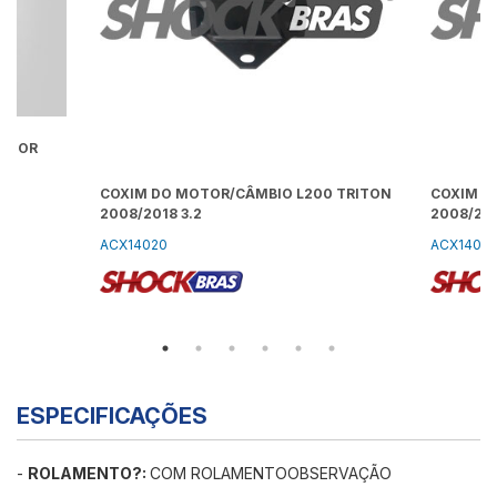
TDOOR
)
COXIM DO MOTOR/CÂMBIO L200 TRITON
COXIM D
2008/2018 3.2
2008/201
ACX14020
ACX14019
ESPECIFICAÇÕES
-
ROLAMENTO?:
COM ROLAMENTOOBSERVAÇÃO