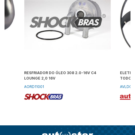
RESFRIADOR DO ÓLEO 308 2.0-16V C4
ELETRO
LOUNGE 2,0 16V
TODOS
AORD11001
AVLD01